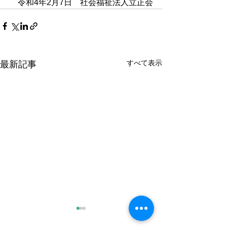
令和4年2月7日　社会福祉法人立正会
すべて表示
最新記事
〖ご家族様へ〗～新型コ
〖ご家族様へ〗